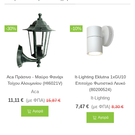
-30%
-10%
Aca Πράσινο - Μαύρο Φανάρι
It-Lighting Eklutna 1xGU10
Τοίχου Αλουμινίου (HI6021V)
Επιτοίχιο Φωτιστικό Λευκό
(80200524)
Aca
It-Lighting
11,11 €
(με ΦΠΑ)
15,87 €
7,47 €
(με ΦΠΑ)
8,30 €
Αγορά
Αγορά