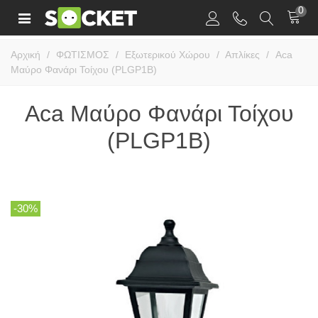
0
Αρχική
/
ΦΩΤΙΣΜΟΣ
/
Εξωτερικού Χώρου
/
Απλίκες
/
Aca
Μαύρο Φανάρι Τοίχου (PLGP1B)
Aca Μαύρο Φανάρι Τοίχου
(PLGP1B)
-30%