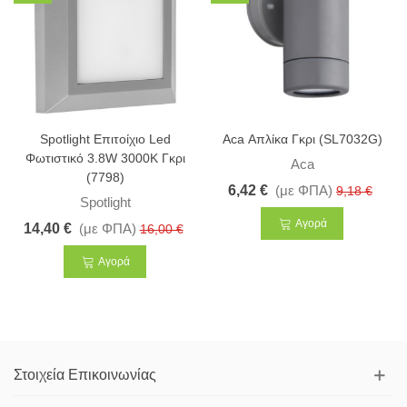
Spotlight Επιτοίχιο Led
Aca Απλίκα Γκρι (SL7032G)
Φωτιστικό 3.8W 3000K Γκρι
Aca
(7798)
6,42 €
(με ΦΠΑ)
9,18 €
Spotlight
Αγορά
14,40 €
(με ΦΠΑ)
16,00 €
Αγορά
Στοιχεία Επικοινωνίας