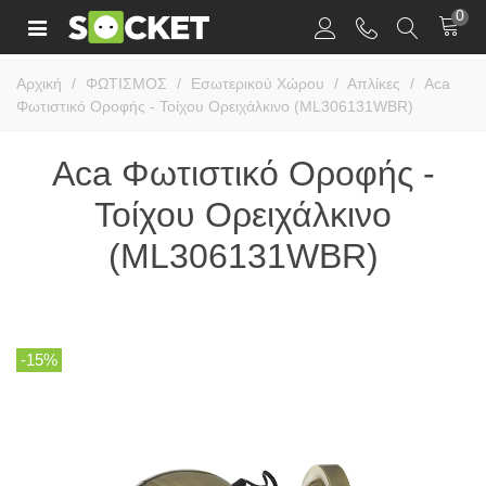
0
Αρχική
/
ΦΩΤΙΣΜΟΣ
/
Εσωτερικού Χώρου
/
Απλίκες
/
Aca
Φωτιστικό Οροφής - Τοίχου Ορειχάλκινο (ML306131WBR)
Aca Φωτιστικό Οροφής -
Τοίχου Ορειχάλκινο
(ML306131WBR)
-15%