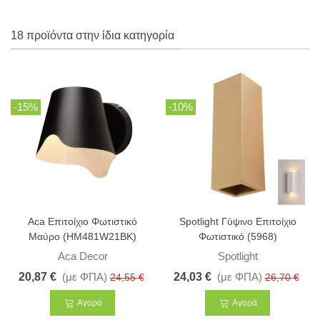
18 προϊόντα στην ίδια κατηγορία
-15%
-10%
Aca Επιτοίχιο Φωτιστικό
Spotlight Γύψινο Επιτοίχιο
Μαύρο (HM481W21BK)
Φωτιστικό (5968)
Aca Decor
Spotlight
20,87 €
(με ΦΠΑ)
24,03 €
(με ΦΠΑ)
24,55 €
26,70 €
Αγορά
Αγορά