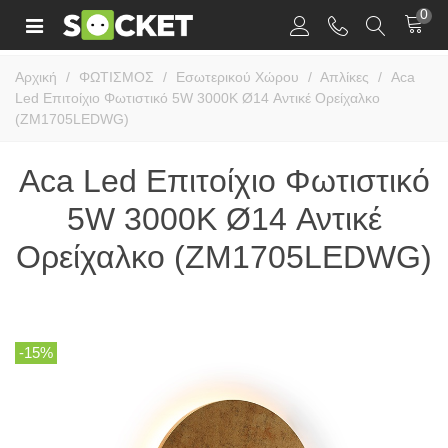
0
Αρχική
/
ΦΩΤΙΣΜΟΣ
/
Εσωτερικού Χώρου
/
Απλίκες
/
Aca
Led Επιτοίχιο Φωτιστικό 5W 3000K Ø14 Αντικέ Ορείχαλκο
(ZM1705LEDWG)
Aca Led Επιτοίχιο Φωτιστικό
5W 3000K Ø14 Αντικέ
Ορείχαλκο (ZM1705LEDWG)
-15%