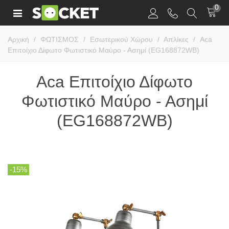
0
Αρχική
/
ΦΩΤΙΣΜΟΣ
/
Εσωτερικού Χώρου
/
Απλίκες
/
Aca
Επιτοίχιο Δίφωτο Φωτιστικό Μαύρο - Ασημί (EG168872WB)
Aca Επιτοίχιο Δίφωτο
Φωτιστικό Μαύρο - Ασημί
(EG168872WB)
-15%