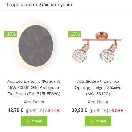
18 προϊόντα στην ίδια κατηγορία
-15%
-15%
Aca Led Επιτοίχιο Φωτιστικό
Aca Δίφωτο Φωτιστικό
15W 3000K Ø30 Απόχρωση
Οροφής - Τοίχου Χάλκινο
Τσιμέντου (ZM1715LEDWC)
(MC15612C)
Aca Decor
Aca Decor
42,79 €
(με ΦΠΑ)
30,93 €
(με ΦΠΑ)
50,34 €
36,39 €
Αγορά
Αγορά