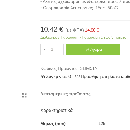
• Λεπτός σχεδιασμός με εξωτερικό προφίλ που
• Θερμοκρασία λειτουργίας -15o~+50oC
10,42 €
(με ΦΠΑ)
14,88 €
Διαθέσιμο / Παράδοση - Παραλαβή 1 έως 3 ημέρες
Αγορά
-
+
Κωδικός Προϊόντος:
SLIM51N
Σύγκρινετε
0
Προσθήκη στη λίστα επι
Λεπτομέρειες προϊόντος
Χαρακτηριστικά
Μήκος (mm)
125