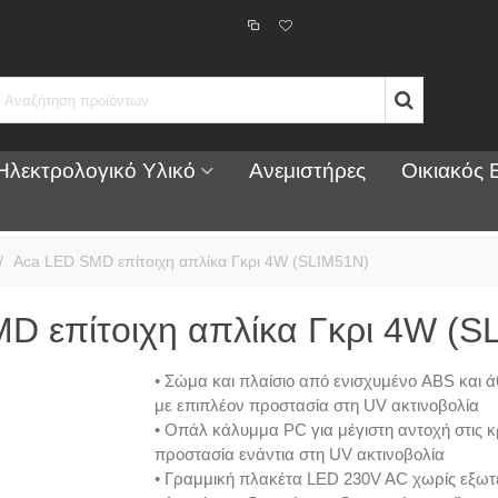
Ηλεκτρολογικό Υλικό
Ανεμιστήρες
Οικιακός 
/
Aca LED SMD επίτοιχη απλίκα Γκρι 4W (SLIM51N)
D επίτοιχη απλίκα Γκρι 4W (S
• Σώμα και πλαίσιο από ενισχυμένο ABS και 
με επιπλέον προστασία στη UV ακτινοβολία
• Οπάλ κάλυμμα PC για μέγιστη αντοχή στις κ
προστασία ενάντια στη UV ακτινοβολία
• Γραμμική πλακέτα LED 230V AC χωρίς εξωτ