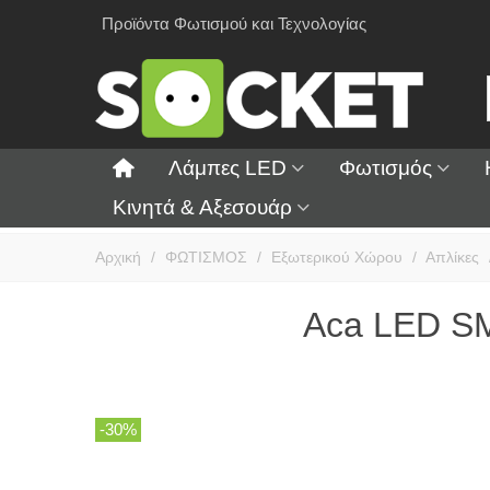
Προϊόντα Φωτισμού και Τεχνολογίας
Λάμπες LED
Φωτισμός
Κινητά & Αξεσουάρ
Αρχική
/
ΦΩΤΙΣΜΟΣ
/
Εξωτερικού Χώρου
/
Απλίκες
Aca LED SM
-30%