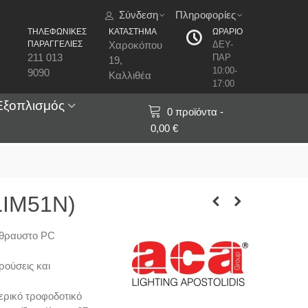
Σύνδεση
Πληροφορίες
ΤΗΛΕΦΩΝΙΚΕΣ
ΚΑΤΑΣΤΗΜΑ
ΩΡΑΡΙΟ
ΠΑΡΑΓΓΕΛΙΕΣ
Χαροκόπου
ΔΕΥ-
211 013
ΠΑΡ
19,
10:00-
9090
Καλλιθέα
17:00
Εξοπλισμός
0
προϊόντα
-
0,00 €
LIM51N)
άθραυστο PC
ρούσεις και
ερικό τροφοδοτικό