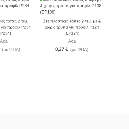
-25%
κές τάπες 2 τεμ.
Σετ πλαστικές τάπες 2 τεμ. με &
Aca TEX
 για προφίλ P234
χωρίς τρύπα για προφίλ P124
πολυκαρ
EP234)
(EP124)
Aca
Aca
(με ΦΠΑ)
0,37 €
(με ΦΠΑ)
11,16 