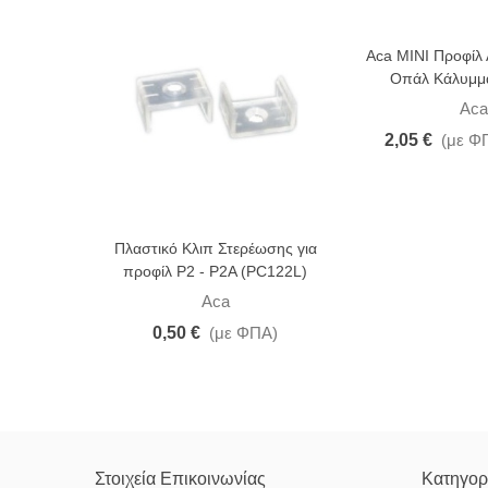
-25%
Aca MINI Προφίλ 
Οπάλ Κάλυμμ
Aca
2,05 €
(με Φ
Πλαστικό Κλιπ Στερέωσης για
προφίλ P2 - P2A (PC122L)
Aca
0,50 €
(με ΦΠΑ)
Στοιχεία Επικοινωνίας
Κατηγορ