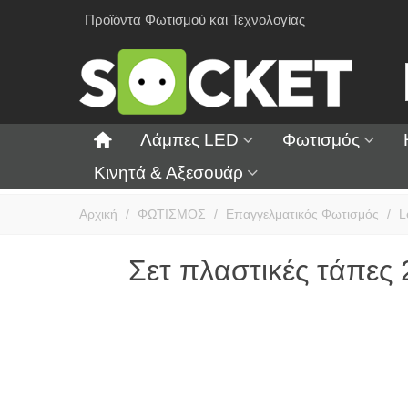
Προϊόντα Φωτισμού και Τεχνολογίας
Λάμπες LED
Φωτισμός
Κινητά & Αξεσουάρ
Αρχική
/
ΦΩΤΙΣΜΟΣ
/
Επαγγελματικός Φωτισμός
/
L
Σετ πλαστικές τάπες 