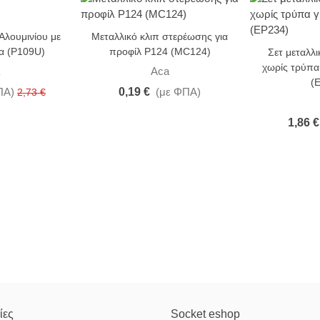
Αλουμινίου με
Μεταλλικό κλιπ στερέωσης για
α (P109U)
προφίλ P124 (MC124)
Σετ μεταλλι
χωρίς τρύπα
Aca
(
ΠΑ)
0,19 €
(με ΦΠΑ)
2,73 €
1,86 €
ίες
Socket eshop