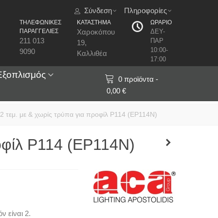
Σύνδεση
Πληροφορίες
ΤΗΛΕΦΩΝΙΚΕΣ
ΚΑΤΑΣΤΗΜΑ
ΩΡΑΡΙΟ
ΠΑΡΑΓΓΕΛΙΕΣ
Χαροκόπου
ΔΕΥ-
211 013
ΠΑΡ
19,
10:00-
9090
Καλλιθέα
17:00
Εξοπλισμός
0
προϊόντα
-
0,00 €
 2 τεμ. με & χωρίς τρύπα για προφίλ P114 (EP114N)
ροφίλ P114 (EP114N)
ν είναι 2.