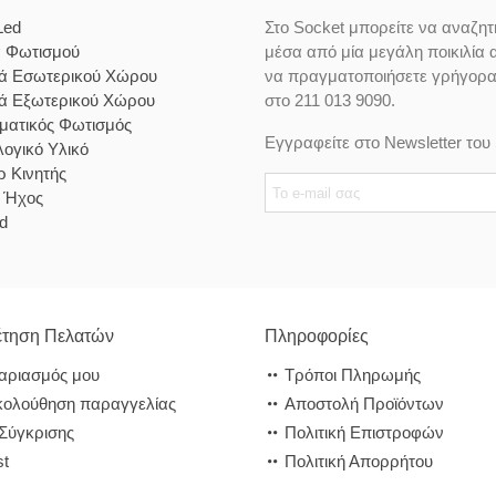
Led
Στο Socket μπορείτε να αναζητ
α Φωτισμού
μέσα από μία μεγάλη ποικιλία 
κά Εσωτερικού Χώρου
να πραγματοποιήσετε γρήγορα κ
κά Εξωτερικού Χώρου
στο 211 013 9090.
ματικός Φωτισμός
Εγγραφείτε στο Newsletter του 
ογικό Υλικό
 Κινητής
& Ήχος
d
τηση Πελατών
Πληροφορίες
αριασμός μου
Τρόποι Πληρωμής
ολούθηση παραγγελίας
Αποστολή Προϊόντων
 Σύγκρισης
Πολιτική Επιστροφών
st
Πολιτική Απορρήτου