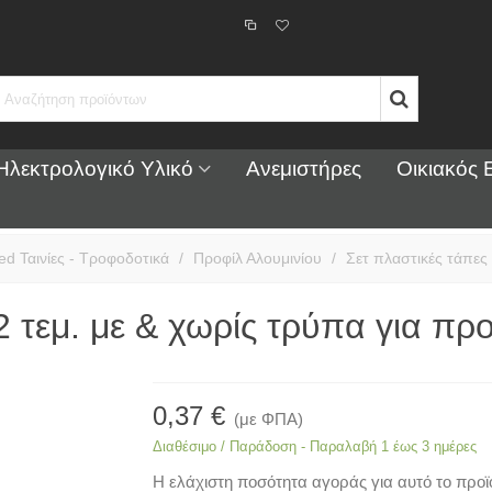
Ηλεκτρολογικό Υλικό
Ανεμιστήρες
Οικιακός 
ed Ταινίες - Τροφοδοτικά
/
Προφίλ Αλουμινίου
/
Σετ πλαστικές τάπες
2 τεμ. με & χωρίς τρύπα για π
0,37 €
(με ΦΠΑ)
Διαθέσιμο / Παράδοση - Παραλαβή 1 έως 3 ημέρες
Η ελάχιστη ποσότητα αγοράς για αυτό το προϊό